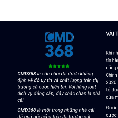
VÀI 
Khi n
tín h
cũng 
CMD368
là sân chơi đã được khẳng
Chính
định về độ uy tín và chất lượng trên thị
2020 
trường cá cược hiện tại. Với hàng loạt
tỏ đư
dịch vụ đẳng cấp, đây chắc chắn là nhà
của m
cái
Được 
CMD368
là một trong những nhà cái
cược 
đã quá nổi tiếng trên thị trường với