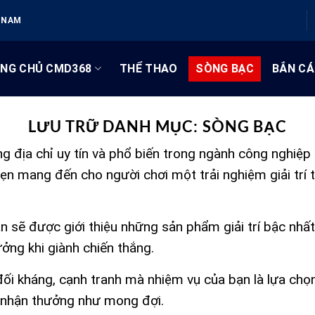
T NAM
NG CHỦ CMD368
THỂ THAO
SÒNG BẠC
BẮN CÁ
LƯU TRỮ DANH MỤC:
SÒNG BẠC
g địa chỉ uy tín và phổ biến trong ngành công nghiệp
n mang đến cho người chơi một trải nghiệm giải trí tu
n sẽ được giới thiệu những sản phẩm giải trí bậc nhấ
ởng khi giành chiến thắng.
 đối kháng, cạnh tranh mà nhiệm vụ của bạn là lựa ch
à nhận thưởng như mong đợi.