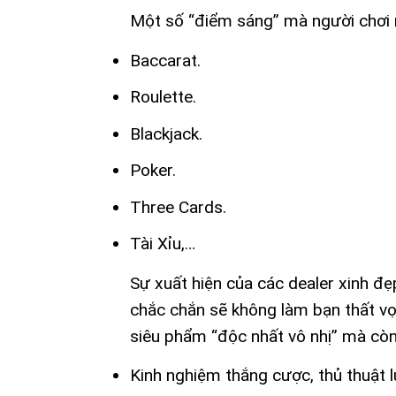
Một số “điểm sáng” mà người chơi 
Baccarat.
Roulette.
Blackjack.
Poker.
Three Cards.
Tài Xỉu,…
Sự xuất hiện của các dealer xinh đẹ
chắc chắn sẽ không làm bạn thất v
siêu phẩm “độc nhất vô nhị” mà cò
Kinh nghiệm thắng cược, thủ thuật 