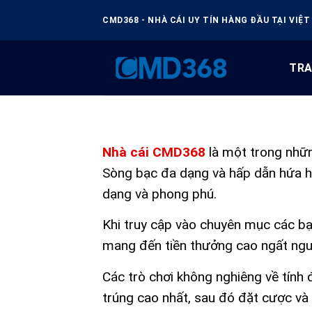
Bỏ
CMD368 - NHÀ CÁI UY TÍN HÀNG ĐẦU TẠI VIỆ
qua
nội
dung
TRA
Nhà cái CMD368
là một trong nhữn
Sòng bạc
đa dạng và hấp dẫn hứa hẹ
dạng và phong phú.
Khi truy cập vào chuyên mục các bạ
mang đến tiền thưởng cao ngất ngư
Các trò chơi không nghiêng về tính
trúng cao nhất, sau đó đặt cược v