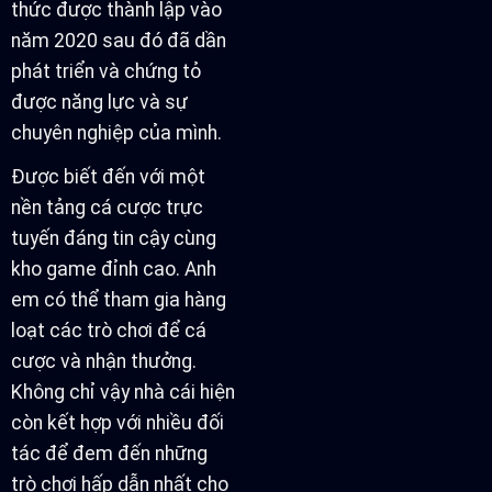
thức được thành lập vào
năm 2020 sau đó đã dần
phát triển và chứng tỏ
được năng lực và sự
chuyên nghiệp của mình.
Được biết đến với một
nền tảng cá cược trực
tuyến đáng tin cậy cùng
kho game đỉnh cao. Anh
em có thể tham gia hàng
loạt các trò chơi để cá
cược và nhận thưởng.
Không chỉ vậy nhà cái hiện
còn kết hợp với nhiều đối
tác để đem đến những
trò chơi hấp dẫn nhất cho