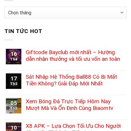
Lưu
trữ
TIN TỨC HOT
Giftcode Bayclub mới nhất – Hướng
16
dẫn nhận thưởng và tối ưu vốn an toàn
Th4
Không
có
bình
Sát Nhập Hệ Thống Ball88 Có Bị Mất
17
luận
Tiền Không? Giải Đáp Mới Nhất
Th3
ở
Giftcode
Không
Bayclub
có
mới
bình
Xem Bóng Đá Trực Tiếp Hôm Nay
05
nhất
luận
Mượt Mà Và Ổn Định Cùng Biaomtv
–
Th2
ở
Hướng
Sát
Không
dẫn
Nhập
có
nhận
Hệ
bình
X8 APK – Lựa Chọn Tối Ưu Cho Người
10
thưởng
Thống
luận