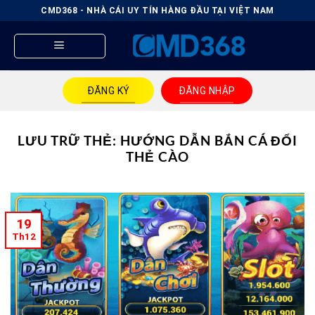
Bỏ
CMD368 - NHÀ CÁI UY TÍN HÀNG ĐẦU TẠI VIỆT NAM
qua
nội
dung
ĐĂNG KÝ
ĐĂNG NHẬP
LƯU TRỮ THẺ:
HƯỚNG DẪN BẮN CÁ ĐỔI
THẺ CÀO
19
Th12