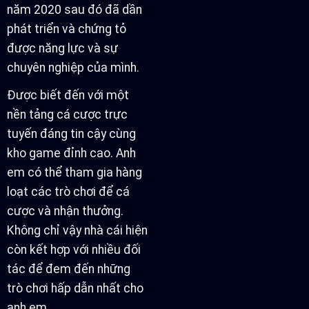
năm 2020 sau đó đã dần
phát triển và chứng tỏ
được năng lực và sự
chuyên nghiệp của mình.
Được biết đến với một
nền tảng cá cược trực
tuyến đáng tin cậy cùng
kho game đỉnh cao. Anh
em có thể tham gia hàng
loạt các trò chơi để cá
cược và nhận thưởng.
Không chỉ vậy nhà cái hiện
còn kết hợp với nhiều đối
tác để đem đến những
trò chơi hấp dẫn nhất cho
anh em...