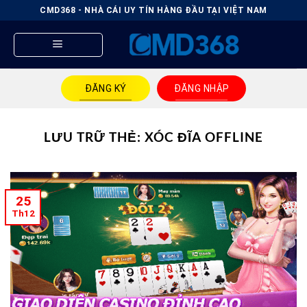
Bỏ
CMD368 - NHÀ CÁI UY TÍN HÀNG ĐẦU TẠI VIỆT NAM
qua
nội
dung
ĐĂNG KÝ
ĐĂNG NHẬP
LƯU TRỮ THẺ:
XÓC ĐĨA OFFLINE
25
Th12