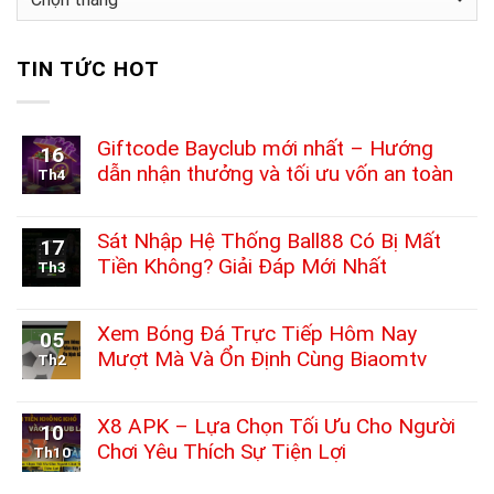
trữ
TIN TỨC HOT
Giftcode Bayclub mới nhất – Hướng
16
dẫn nhận thưởng và tối ưu vốn an toàn
Th4
Không
có
bình
Sát Nhập Hệ Thống Ball88 Có Bị Mất
17
luận
Tiền Không? Giải Đáp Mới Nhất
Th3
ở
Giftcode
Không
Bayclub
có
mới
bình
Xem Bóng Đá Trực Tiếp Hôm Nay
05
nhất
luận
Mượt Mà Và Ổn Định Cùng Biaomtv
–
Th2
ở
Hướng
Sát
Không
dẫn
Nhập
có
nhận
Hệ
bình
X8 APK – Lựa Chọn Tối Ưu Cho Người
10
thưởng
Thống
luận
và
Chơi Yêu Thích Sự Tiện Lợi
Ball88
Th10
ở
tối
Có
Xem
Không
ưu
Bị
Bóng