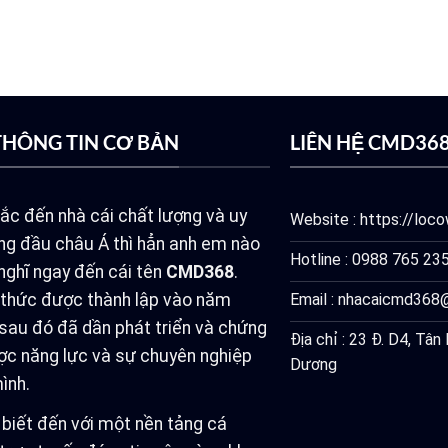
THÔNG TIN CƠ BẢN
LIÊN HỆ CMD36
hắc đến nhà cái chất lượng và uy
Website : https://lo
àng đầu châu Á thì hẳn anh em nào
Hotline : 0988 765 23
nghĩ ngay đến cái tên
CMD368
.
Email :
nhacaicmd368
 thức được thành lập vào năm
sau đó đã dần phát triển và chứng
Địa chỉ : 23 Đ. D4, Tân 
ợc năng lực và sự chuyên nghiệp
Dương
ình.
biết đến với một nền tảng cá