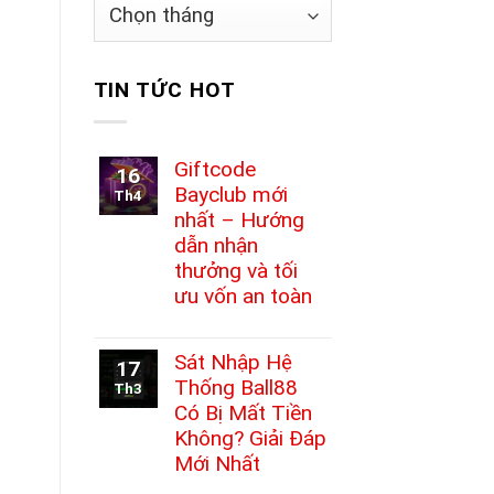
Lưu
trữ
TIN TỨC HOT
Giftcode
16
Bayclub mới
Th4
nhất – Hướng
dẫn nhận
thưởng và tối
ưu vốn an toàn
Không
có
bình
Sát Nhập Hệ
17
luận
Thống Ball88
Th3
ở
Có Bị Mất Tiền
Giftcode
Bayclub
Không? Giải Đáp
mới
Mới Nhất
nhất
–
Không