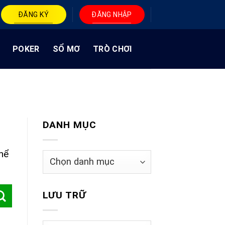
ĐĂNG KÝ
ĐĂNG NHẬP
POKER
SỔ MƠ
TRÒ CHƠI
DANH MỤC
hể
Danh
mục
LƯU TRỮ