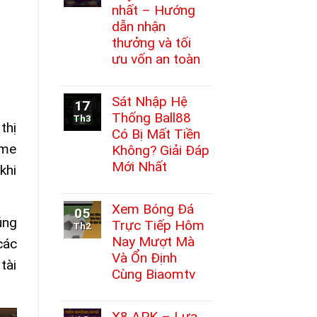
nhất – Hướng
dẫn nhận
thưởng và tối
ưu vốn an toàn
Không
có
bình
Sát Nhập Hệ
17
luận
Thống Ball88
Th3
ở
thị
Có Bị Mất Tiền
Giftcode
Bayclub
ame
Không? Giải Đáp
mới
Mới Nhất
nhất
khi
–
Không
Hướng
có
dẫn
bình
Xem Bóng Đá
05
nhận
luận
úng
thưởng
Trực Tiếp Hôm
Th2
ở
và
Nay Mượt Mà
Sát
các
tối
Nhập
Và Ổn Định
ưu
Hệ
tài
vốn
Cùng Biaomtv
Thống
an
Ball88
toàn
Không
Có
có
Bị
bình
X8 APK – Lựa