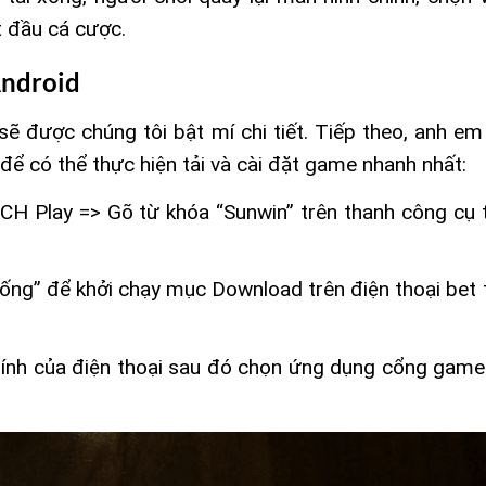
 đầu cá cược.
Android
sẽ được chúng tôi bật mí chi tiết. Tiếp theo, anh em
ể có thể thực hiện tải và cài đặt game nhanh nhất:
CH Play => Gõ từ khóa “Sunwin” trên thanh công cụ 
ống” để khởi chạy mục Download trên điện thoại bet 
hính của điện thoại sau đó chọn ứng dụng cổng game