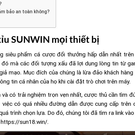
?
ảm bảo an toàn không?
 xỉu SUNWIN mọi thiết bị
g siêu phẩm cá cược đổi thưởng hấp dẫn nhất trên 
do đó mà các đối tượng xấu đã lợi dụng lòng tin từ g
 giả mạo. Mục đích của chúng là lừa đảo khách hàng 
ng tin cá nhân của họ khi cài đặt trò chơi trên máy.
và có trải nghiệm trọn vẹn nhất, cược thủ cần tìm đ
n, việc có quá nhiều đường dẫn được cung cấp trên 
uá trình chọn lựa. Do đó, chúng tôi đã tìm ra link vào 
https://sun18.win/.