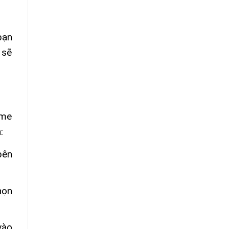
Để
Nâng
Cao
Minh
bạn
Bạch
 sẽ
ame
:
bên
họn
vào