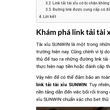
Link tải tài xỉu có bị chặn không
Đường link được cung cấp có đ
Lời kết
Khám phá link tải tài
Tài xỉu SUNWIN là một trong nhữn
trường hiện nay. Cũng chính vì lý 
thủ để tạo ra những đường link tải
thực hiện nạp tiền hoặc đánh cắp thô
Vậy nên để có thể đảm bảo an toàn 
link tải tài xỉu SUNWIN
. Tuy nhiê
nền tảng dẫn đến việc bối rối trong q
xỉu SUNWIN chuẩn xác cho bet thủ: 