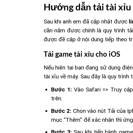
Hướng dẫn tải tài xỉ
Sau khi anh em đã cập nhật được
l
cần nắm được chính là quy trình tả
được đề cập ở nội dung tiếp theo tro
Tải game tài xỉu cho iOS
Nếu hiện tại bạn đang sử dụng điện 
tài xỉu về máy. Sau đây là quy trình 
Bước 1:
Vào Safari => Truy cập
trên.
Bước 2:
Chọn vào nút Tải của Ip
mục “Thêm” để xác nhận thì ứng
Bước 3:
Sau khi tiến hành game 