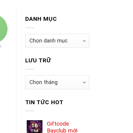
DANH MỤC
Danh
mục
O
LƯU TRỮ
Lưu
trữ
TIN TỨC HOT
Giftcode
16
Bayclub mới
Th4