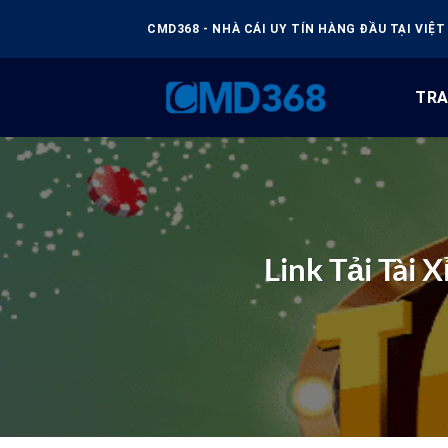
Bỏ
CMD368 - NHÀ CÁI UY TÍN HÀNG ĐẦU TẠI VIỆ
qua
nội
dung
TRA
Link Tải Tài