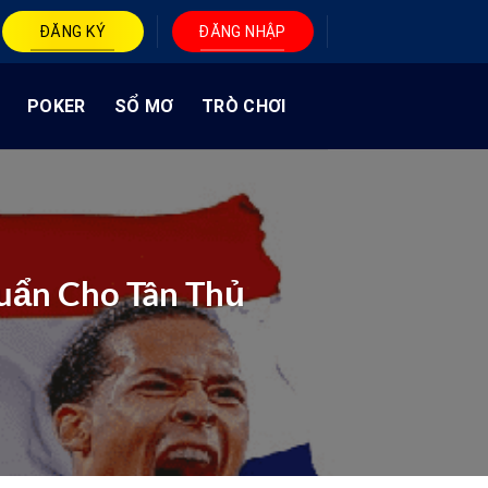
ĐĂNG KÝ
ĐĂNG NHẬP
POKER
SỔ MƠ
TRÒ CHƠI
ẩn Cho Tân Thủ