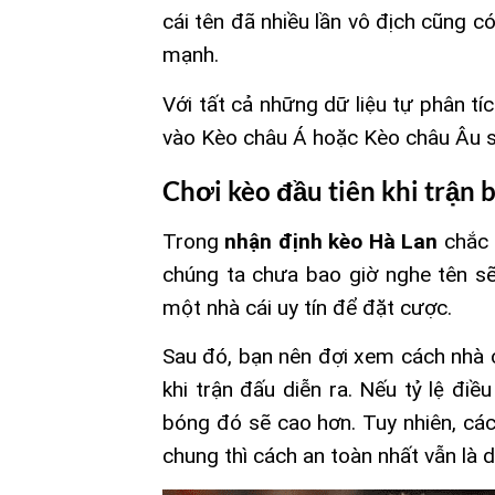
cái tên đã nhiều lần vô địch cũng c
mạnh.
Với tất cả những dữ liệu tự phân tí
vào Kèo châu Á hoặc Kèo châu Âu s
Chơi kèo đầu tiên khi trận 
Trong
nhận định kèo Hà Lan
chắc 
chúng ta chưa bao giờ nghe tên sẽ 
một nhà cái uy tín để đặt cược.
Sau đó, bạn nên đợi xem cách nhà cá
khi trận đấu diễn ra. Nếu tỷ lệ điề
bóng đó sẽ cao hơn. Tuy nhiên, cá
chung thì cách an toàn nhất vẫn là d