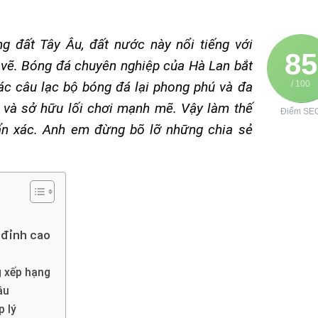
 đất Tây Âu, đất nước này nổi tiếng với
85
 vẽ. Bóng đá chuyên nghiệp của Hà Lan bắt
ác câu lạc bộ bóng đá lại phong phú và đa
/ 100
t và sở hữu lối chơi mạnh mẽ. Vậy làm thế
Điểm SE
n xác. Anh em đừng bõ lỡ những chia sẻ
 đỉnh cao
g xếp hạng
ầu
p lý