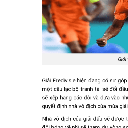
Giới
Giải Eredivisie hiện đang có sự gó
một câu lạc bộ tranh tài sẽ đối đầu
sẽ xếp hạng các đội và dựa vào nh
quyết định nhà vô địch của mùa giải
Nhà vô địch của giải đấu sẽ được tấ
đội bóng về nhì sẽ tham dự vòng sơ