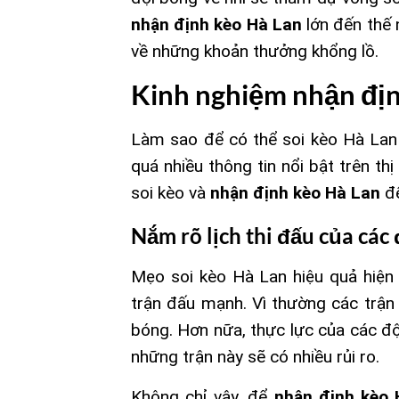
nhận định kèo Hà Lan
lớn đến thế 
về những khoản thưởng khổng lồ.
Kinh nghiệm nhận địn
Làm sao để có thể soi kèo Hà Lan 
quá nhiều thông tin nổi bật trên th
soi kèo và
nhận định kèo Hà Lan
đ
Nắm rõ lịch thi đấu của các 
Mẹo soi kèo Hà Lan hiệu quả hiện
trận đấu mạnh. Vì thường các trận 
bóng. Hơn nữa, thực lực của các đội
những trận này sẽ có nhiều rủi ro.
Không chỉ vậy, để
nhận định kèo 