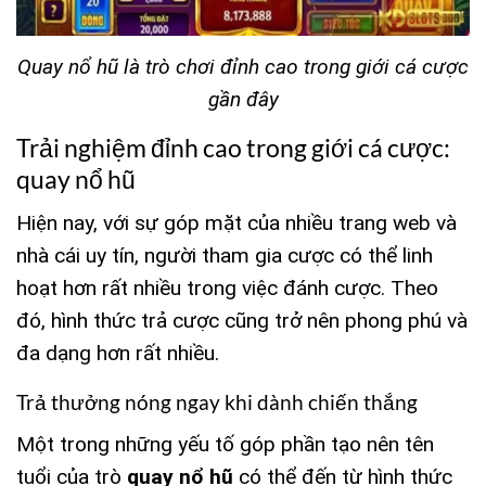
Quay nổ hũ là trò chơi đỉnh cao trong giới cá cược
gần đây
Trải nghiệm đỉnh cao trong giới cá cược:
quay nổ hũ
Hiện nay, với sự góp mặt của nhiều trang web và
nhà cái uy tín, người tham gia cược có thể linh
hoạt hơn rất nhiều trong việc đánh cược. Theo
đó, hình thức trả cược cũng trở nên phong phú và
đa dạng hơn rất nhiều.
Trả thưởng nóng ngay khi dành chiến thắng
Một trong những yếu tố góp phần tạo nên tên
tuổi của trò
quay nổ hũ
có thể đến từ hình thức