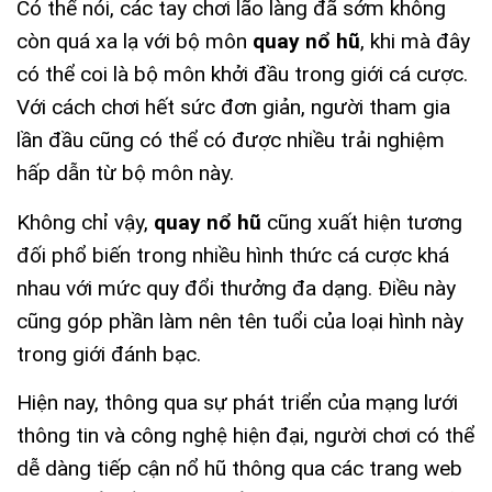
Có thể nói, các tay chơi lão làng đã sớm không
còn quá xa lạ với bộ môn
quay nổ hũ
, khi mà đây
có thể coi là bộ môn khởi đầu trong giới cá cược.
Với cách chơi hết sức đơn giản, người tham gia
lần đầu cũng có thể có được nhiều trải nghiệm
hấp dẫn từ bộ môn này.
Không chỉ vậy,
quay nổ hũ
cũng xuất hiện tương
đối phổ biến trong nhiều hình thức cá cược khá
nhau với mức quy đổi thưởng đa dạng. Điều này
cũng góp phần làm nên tên tuổi của loại hình này
trong giới đánh bạc.
Hiện nay, thông qua sự phát triển của mạng lưới
thông tin và công nghệ hiện đại, người chơi có thể
dễ dàng tiếp cận nổ hũ thông qua các trang web