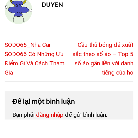
DUYEN
SODO66_Nha Cai
Cầu thủ bóng đá xuất
SODO66 Có Những Ưu
sắc theo số áo – Top 5
Điểm Gì Và Cách Tham
số áo gắn liền với danh
Gia
tiếng của họ
Để lại một bình luận
Bạn phải
đăng nhập
để gửi bình luận.