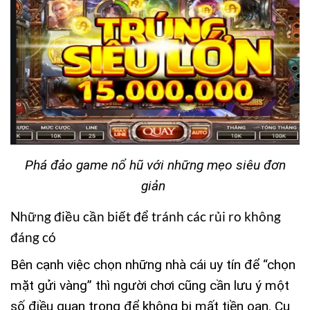
Phá đảo game nổ hũ với những mẹo siêu đơn
giản
Những điều cần biết để tránh các rủi ro không
đáng có
Bên cạnh việc chọn những nhà cái uy tín để “chọn
mặt gửi vàng” thì người chơi cũng cần lưu ý một
số điều quan trọng để không bị mất tiền oan. Cụ