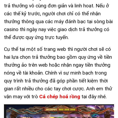
trả thưởng vô cùng đơn giản và linh hoạt. Nếu ở
các thế kỷ trước, người chơi chỉ có thể nhận
thưởng thông qua các máy đánh bạc tại sòng bài
casino thì ngày nay việc giao dịch trả thưởng có
thể được quy ứng trực tuyến.
Cụ thể tại một số trang web thì người chơi sẽ có
hai lựa chọn trả thưởng bao gồm quy ứng về tiền
thưởng ảo trên web hoặc nhận ngay tiền thưởng
nóng về tài khoản. Chính vì sự minh bạch trong
quy trình trả thưởng đã góp phần tiết kiệm thời
gian rất nhiều cho các tay chơi cược. Anh em thử
vận may với trò
Cá chép hoá rồng
tại đây nhé.