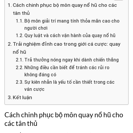
Cách chinh phục bộ môn quay nổ hũ cho các
tân thủ
Bộ môn giải trí mang tính thỏa mãn cao cho
người chơi
Quy luật và cách vận hành của quay nổ hũ
Trải nghiệm đỉnh cao trong giới cá cược: quay
nổ hũ
Trả thưởng nóng ngay khi dành chiến thắng
Những điều cần biết để tránh các rủi ro
không đáng có
Sự kiên nhẫn là yếu tố cần thiết trong các
ván cược
Kết luận
Cách chinh phục bộ môn quay nổ hũ cho
các tân thủ