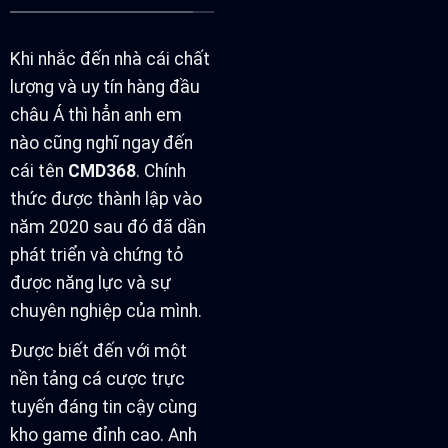
Yêu
Dụng
Thích
Blockchain
Sự
Để
Khi nhắc đến nhà cái chất
Tiện
Nâng
Lợi
Cao
lượng và uy tín hàng đầu
Minh
Bạch
châu Á thì hẳn anh em
nào cũng nghĩ ngay đến
cái tên
CMD368
. Chính
thức được thành lập vào
năm 2020 sau đó đã dần
phát triển và chứng tỏ
được năng lực và sự
chuyên nghiệp của mình.
Được biết đến với một
nền tảng cá cược trực
tuyến đáng tin cậy cùng
kho game đỉnh cao. Anh