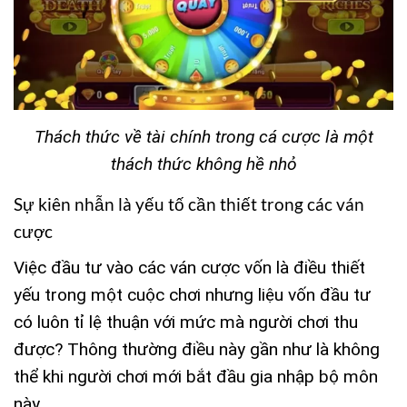
Thách thức về tài chính trong cá cược là một
thách thức không hề nhỏ
Sự kiên nhẫn là yếu tố cần thiết trong các ván
cược
Việc đầu tư vào các ván cược vốn là điều thiết
yếu trong một cuộc chơi nhưng liệu vốn đầu tư
có luôn tỉ lệ thuận với mức mà người chơi thu
được? Thông thường điều này gần như là không
thể khi người chơi mới bắt đầu gia nhập bộ môn
này.