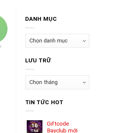
DANH MỤC
Danh
mục
O
LƯU TRỮ
Lưu
trữ
TIN TỨC HOT
Giftcode
16
Bayclub mới
Th4