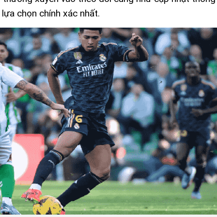
 lựa chọn chính xác nhất.