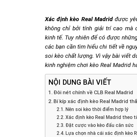
Xác định kèo Real Madrid
được yêu
không chỉ bởi tính giải trí cao m
kinh tế. Tuy nhiên để có được nhữn
các bạn cần tìm hiểu chi tiết về ng
soi kèo chất lượng. Vì vậy bài viết 
kinh nghiệm chơi kèo Real Madrid ha
NỘI DUNG BÀI VIẾT
Đôi nét chính về CLB Real Madrid
Bí kíp xác định kèo Real Madrid th
Nên soi kèo thời điểm hợp lý
Xác định kèo Real Madrid theo t
Đặt cược vào kèo đấu cân sức
Lựa chọn nhà cái xác định kèo R