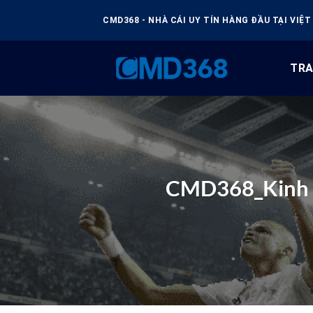
Bỏ
CMD368 - NHÀ CÁI UY TÍN HÀNG ĐẦU TẠI VIỆ
qua
nội
dung
TRA
CMD368_Kinh N