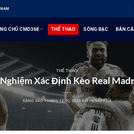
T NAM
NG CHỦ CMD368
THỂ THAO
SÒNG BẠC
BẮN CÁ
THỂ THAO
ghiệm Xác Định Kèo Real Mad
ĐĂNG VÀO
THÁNG 12 10, 2023
BỞI
HENRRY LU