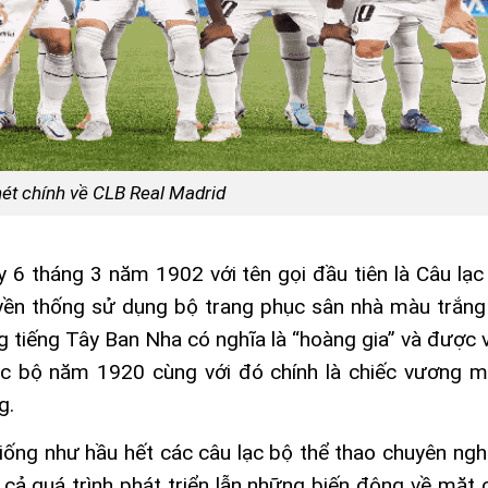
nét chính về CLB Real Madrid
 6 tháng 3 năm 1902 với tên gọi đầu tiên là Câu lạc
yền thống sử dụng bộ trang phục sân nhà màu trắng
ong tiếng Tây Ban Nha có nghĩa là “hoàng gia” và được 
ạc bộ năm 1920 cùng với đó chính là chiếc vương m
ng.
ống như hầu hết các câu lạc bộ thể thao chuyên ngh
 cả quá trình phát triển lẫn những biến động về mặt 