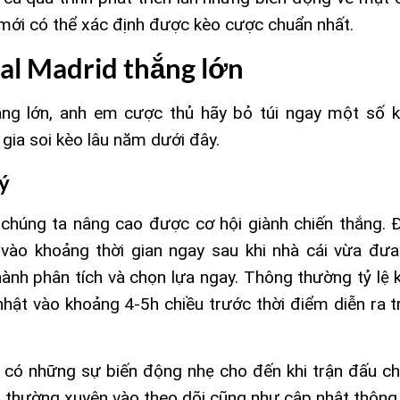
 mới có thể xác định được kèo cược chuẩn nhất.
eal Madrid thắng lớn
ắng lớn, anh em cược thủ hãy bỏ túi ngay một số k
gia soi kèo lâu năm dưới đây.
ý
 chúng ta nâng cao được cơ hội giành chiến thắng. 
vào khoảng thời gian ngay sau khi nhà cái vừa đưa
hành phân tích và chọn lựa ngay. Thông thường tỷ lệ 
nhật vào khoảng 4-5h chiều trước thời điểm diễn ra t
 có những sự biến động nhẹ cho đến khi trận đấu ch
i thường xuyên vào theo dõi cũng như cập nhật thông 