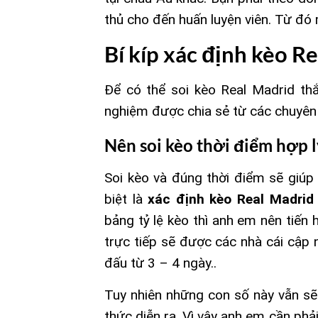
thủ cho đến huấn luyện viên. Từ đó
Bí kíp xác định kèo R
Để có thể soi kèo Real Madrid th
nghiệm được chia sẻ từ các chuyên 
Nên soi kèo thời điểm hợp l
Soi kèo và đúng thời điểm sẽ giúp
biệt là
xác định kèo Real Madrid
bảng tỷ lệ kèo thì anh em nên tiến 
trực tiếp sẽ được các nhà cái cập 
đấu từ 3 – 4 ngày..
Tuy nhiên những con số này vẫn sẽ
thức diễn ra. Vì vậy anh em cần phả