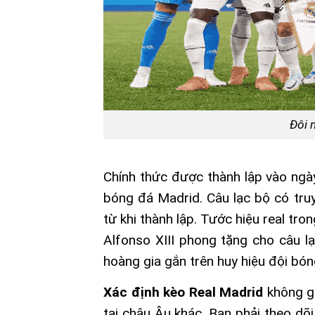
Đôi 
Chính thức được thành lập vào ngày
bóng đá Madrid. Câu lạc bộ có tru
từ khi thành lập. Tước hiệu real tr
Alfonso XIII phong tặng cho câu l
hoàng gia gắn trên huy hiệu đội bó
Xác định kèo Real Madrid
không gi
tại châu Âu khác. Bạn phải theo dõi