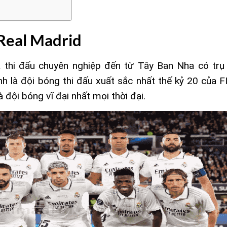
 Real Madrid
á thi đấu chuyên nghiệp đến từ Tây Ban Nha có trụ
nh là đội bóng thi đấu xuất sắc nhất thế kỷ 20 của F
 đội bóng vĩ đại nhất mọi thời đại.