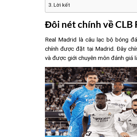
Lời kết
Đôi nét chính về CLB
Real Madrid là câu lạc bộ bóng đ
chính được đặt tại Madrid. Đây chí
và được giới chuyên môn đánh giá là